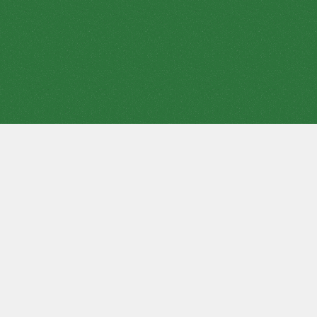
蝎子纸牌是
蜘蛛纸牌的
一个变种，难度增加。这个谜题更适合
有经验的玩家。但即使有经验也可能不够，玩家必须有好运
气。蝎子有两种变体--困难和简单的蝎子纸牌。
该游戏只需要一副52张牌。游戏的目的是把所有的牌按花色降
序放入4个牌堆，即国王、皇后、杰克、......2、A。