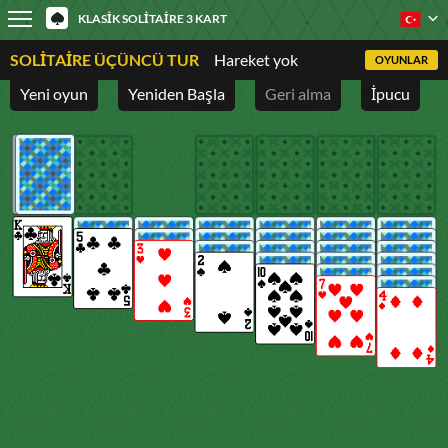
KLASIK SOLITAIRE 3 KART
SOLITAIRE ÜÇÜNCÜ TUR
Hareket yok
OYUNLAR
Yeni oyun
Yeniden Başla
Geri alma
İpucu