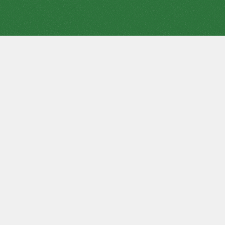
Çevrimiçi Solitaire Üçüncü Tur, en popüler solitaire
oyunlarından biri olan "Klondike "nin bir varyasyonudur. Bu
solitaire oyunları arasındaki temel fark, desteden aynı anda
kaç kartın kaldırılmasına izin verildiğidir. Klasik versiyonda bu
sadece bir kart iken, Klasik Solitaire 3 Kart bir oyuncunun bir
seferde açabileceği kart sayısı üç karttır. Bu fark, bu
solitaire'in karmaşıklığına katkıda bulunur, bu nedenle
oynanabilirliği klasik Klondike oyununa göre biraz daha azdır.
Oyunun amacı
Bu iki kart oyunu arasındaki farklılıkların yanı sıra benzerlikler
de vardır. Örneğin, her iki durumda da oyuncunun amacı her
renk için dört tabanda dört artan dizi toplamaktır: karo (
♦
),
vizon (♠), kupa (
♥
), çapraz (♣). Artan kart dizisi, aynı renkteki