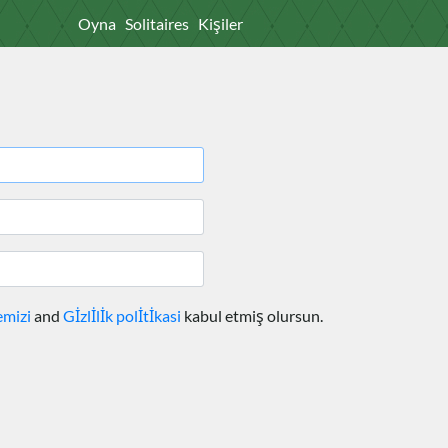
Oyna
Solitaires
Kişiler
emizi
and
Gİzlİlİk polİtİkasi
kabul etmiş olursun.