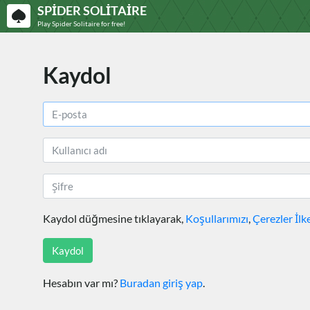
SPIDER SOLITAIRE
Play Spider Solitaire for free!
Kaydol
Kaydol düğmesine tıklayarak,
Koşullarımızı
,
Çerezler İlk
Kaydol
Hesabın var mı?
Buradan giriş yap
.